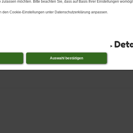
t
 zulassen möchten. Bitte beachten Sie, dass auf Basis Ihrer Einstellungen womögli
 in den Cookie-Einstellungen unter Datenschutzerklärung anpassen.
g auf Freistellung vom Unterricht
Deta
Auswahl bestätigen