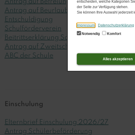
Antrag auf Befreiung vom Sportunterrich
entscheiden, welche Kategorien Sie
der Seite zur Verfügung stehen.
Antrag auf Beurlaubung vom Unterricht
Sie können Ihre Auswahl jederzeit
Entschuldigung
Impressum
Datenschutzerklärung
Schulförderverein
Notwendig
Komfort
Beitrittserklärung Schulförderverein
Antra
Antrag auf Zweitschrift Schülerticket
ABC der Schule
Alles akzeptieren
Einschulung
Elternbrief Einschulung 2026/27
Antrag Schülerbeförderung