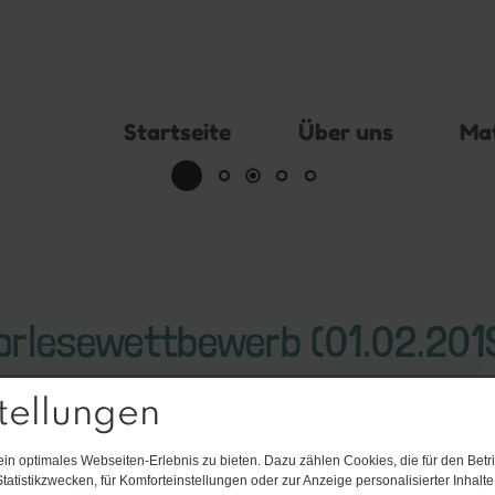
Startseite
Über uns
Mat
orlesewettbewerb (01.​02.​201
wettbewerb der Grrundschule Röbel statt. 
tellungen
n optimales Webseiten-Erlebnis zu bieten. Dazu zählen Cookies, die für den Betri
tatistikzwecken, für Komforteinstellungen oder zur Anzeige personalisierter Inhalt