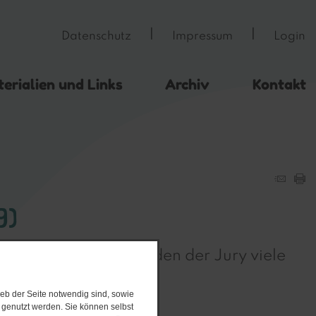
Datenschutz
Impressum
Login
erialien und Links
Archiv
Kontakt
9)
Auch dieses Jahr wurden der Jury viele
eb der Seite notwendig sind, sowie
e genutzt werden. Sie können selbst