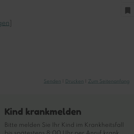
bookmark
gen
]
Senden
Drucken
Zum Seitenanfang
Kind krankmelden
Bitte melden Sie Ihr Kind im Krankheitsfall
bis spätestens 8:00 Uhr per Anruf krank