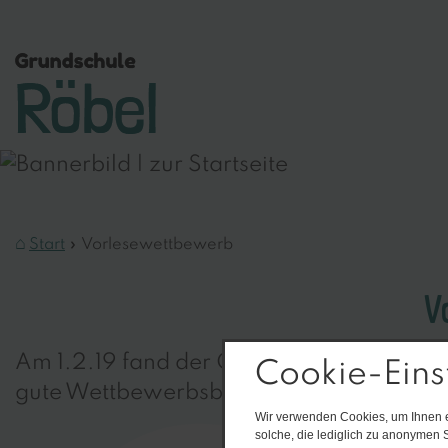
Start
Vorlesewettbewerb
V
Am 1.2.19 fand der Gedicht- und Vorlese
Cookie-Eins
gute Wettbewerbsbeiträge vorgetragen.
Wir verwenden Cookies, um Ihnen ei
solche, die lediglich zu anonymen S